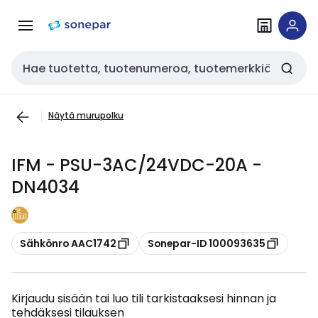
Siirry
Siirry
navigointiin
sisältöön
Haku
Näytä murupolku
IFM - PSU-3AC/24VDC-20A -
DN4034
Kopioi
Kopioi
Sähkönro AAC1742
Sonepar-ID 100093635
Kirjaudu sisään tai luo tili tarkistaaksesi hinnan ja
tehdäksesi tilauksen