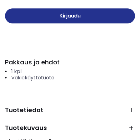
Kirjaudu
Pakkaus ja ehdot
1
kpl
Vakiokäyttötuote
Tuotetiedot
Tuotekuvaus