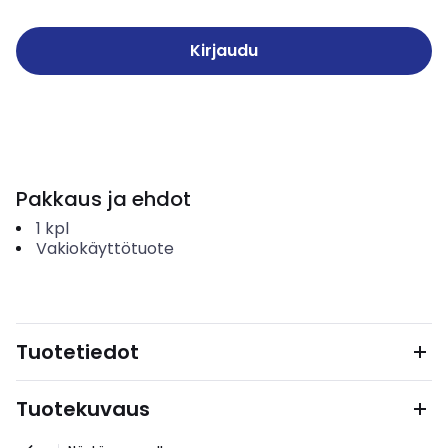
Kirjaudu
Pakkaus ja ehdot
1
kpl
Vakiokäyttötuote
Tuotetiedot
Tuotekuvaus