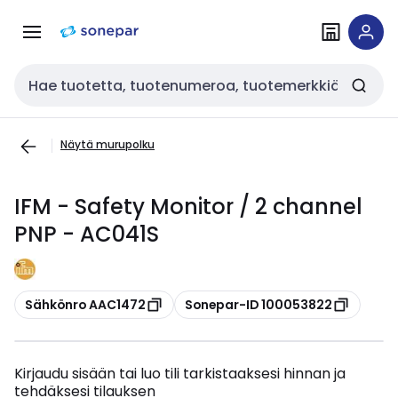
Siirry
Siirry
navigointiin
sisältöön
Haku
Näytä murupolku
IFM - Safety Monitor / 2 channel
PNP - AC041S
Kopioi
Kopioi
Sähkönro AAC1472
Sonepar-ID 100053822
Kirjaudu sisään tai luo tili tarkistaaksesi hinnan ja
tehdäksesi tilauksen