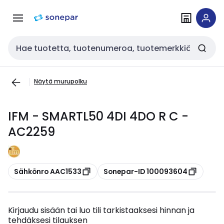
Siirry
Siirry
navigointiin
sisältöön
Haku
Näytä murupolku
IFM - SMARTL50 4DI 4DO R C -
AC2259
Kopioi
Kopioi
Sähkönro AAC1533
Sonepar-ID 100093604
Kirjaudu sisään tai luo tili tarkistaaksesi hinnan ja
tehdäksesi tilauksen