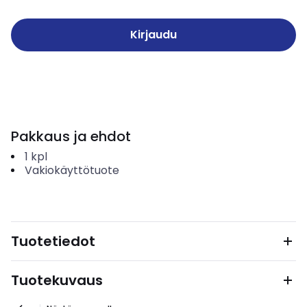
Kirjaudu
Pakkaus ja ehdot
1
kpl
Vakiokäyttötuote
Tuotetiedot
Tuotekuvaus