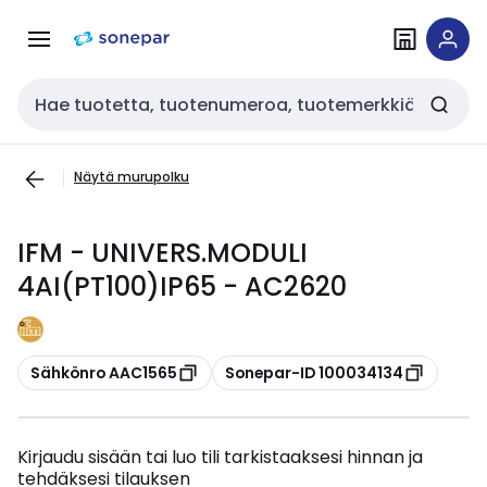
Siirry
Siirry
navigointiin
sisältöön
Haku
Näytä murupolku
IFM - UNIVERS.MODULI
4AI(PT100)IP65 - AC2620
Kopioi
Kopioi
Sähkönro AAC1565
Sonepar-ID 100034134
Kirjaudu sisään tai luo tili tarkistaaksesi hinnan ja
tehdäksesi tilauksen