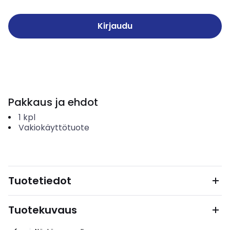
Kirjaudu
Pakkaus ja ehdot
1
kpl
Vakiokäyttötuote
Tuotetiedot
Tuotekuvaus