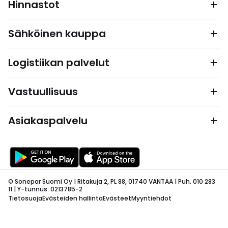
Hinnastot
Sähköinen kauppa
Logistiikan palvelut
Vastuullisuus
Asiakaspalvelu
© Sonepar Suomi Oy | Ritakuja 2, PL 88, 01740 VANTAA | Puh. 010 283
11 | Y-tunnus: 0213785-2
Tietosuoja
Evästeiden hallinta
Evästeet
Myyntiehdot