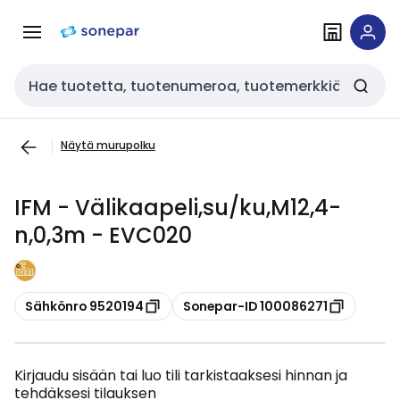
Siirry
Siirry
navigointiin
sisältöön
Haku
Näytä murupolku
IFM - Välikaapeli,su/ku,M12,4-
n,0,3m - EVC020
Kopioi
Kopioi
Sähkönro 9520194
Sonepar-ID 100086271
Kirjaudu sisään tai luo tili tarkistaaksesi hinnan ja
tehdäksesi tilauksen