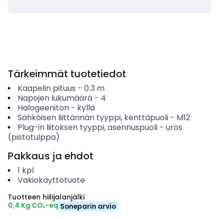
Tärkeimmät tuotetiedot
Kaapelin pituus
-
0.3
m
Napojen lukumäärä
-
4
Halogeeniton
-
kyllä
Sähköisen liittännän tyyppi, kenttäpuoli
-
M12
Plug-in liitoksen tyyppi, asennuspuoli
-
uros
(pistotulppa)
Pakkaus ja ehdot
1
kpl
Vakiokäyttötuote
Tuotteen hiilijalanjälki
0,4 Kg CO₂-eq
Soneparin arvio