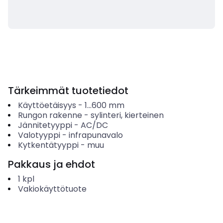
Tärkeimmät tuotetiedot
Käyttöetäisyys
-
1...600
mm
Rungon rakenne
-
sylinteri, kierteinen
Jännitetyyppi
-
AC/DC
Valotyyppi
-
infrapunavalo
Kytkentätyyppi
-
muu
Pakkaus ja ehdot
1
kpl
Vakiokäyttötuote