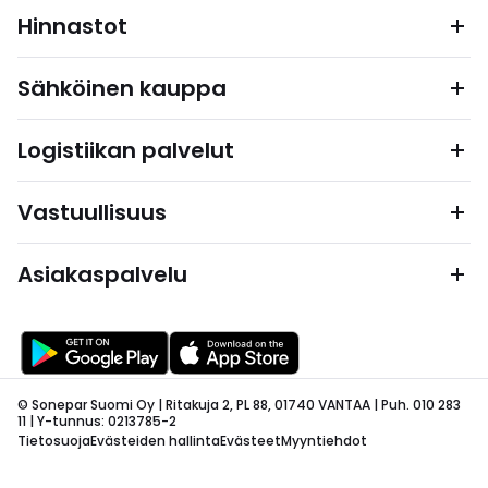
Hinnastot
Sähköinen kauppa
Logistiikan palvelut
Vastuullisuus
Asiakaspalvelu
© Sonepar Suomi Oy | Ritakuja 2, PL 88, 01740 VANTAA | Puh. 010 283
11 | Y-tunnus: 0213785-2
Tietosuoja
Evästeiden hallinta
Evästeet
Myyntiehdot