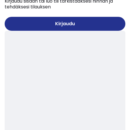
Kirjaudu sisään tai luo tili tarkistaaksesi hinnan ja
tehdäksesi tilauksen
Kirjaudu