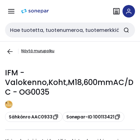
Siirry
Siirry
navigointiin
sisältöön
Haku
Näytä murupolku
IFM -
Valokenno,Koht,M18,600mmAC/D
C - OG0035
Kopioi
Kopioi
Sähkönro AAC0933
Sonepar-ID 100113421