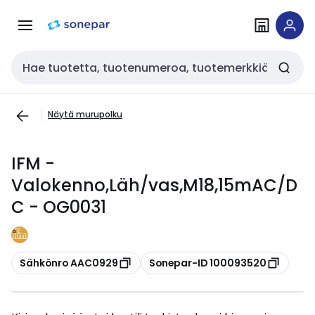
Siirry
Siirry
navigointiin
sisältöön
Haku
Näytä murupolku
IFM -
Valokenno,Läh/vas,M18,15mAC/D
C - OG0031
Kopioi
Kopioi
Sähkönro AAC0929
Sonepar-ID 100093520