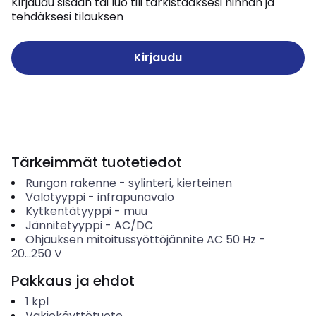
Kirjaudu sisään tai luo tili tarkistaaksesi hinnan ja
tehdäksesi tilauksen
Kirjaudu
Tärkeimmät tuotetiedot
Rungon rakenne
-
sylinteri, kierteinen
Valotyyppi
-
infrapunavalo
Kytkentätyyppi
-
muu
Jännitetyyppi
-
AC/DC
Ohjauksen mitoitussyöttöjännite AC 50 Hz
-
20...250
V
Pakkaus ja ehdot
1
kpl
Vakiokäyttötuote