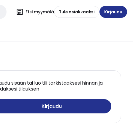
Etsi myymälä
Tule asiakkaaksi
Kirjaudu
jaudu sisään tai luo tili tarkistaaksesi hinnan ja
däksesi tilauksen
Kirjaudu