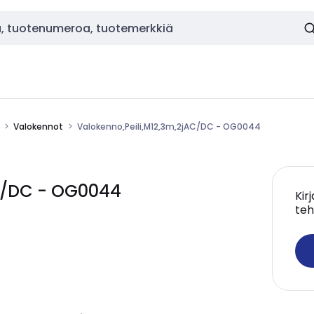
Valokennot
Valokenno,Peili,M12,3m,2jAC/DC - OG0044
AC/DC - OG0044
Kir
teh