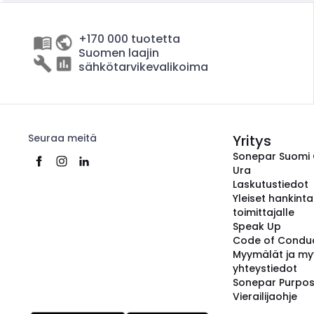
+170 000 tuotetta
Suomen laajin
sähkötarvikevalikoima
Seuraa meitä
Yritys
Sonepar Suomi
Ura
Laskutustiedot
Yleiset hankint
toimittajalle
Speak Up
Code of Condu
Myymälät ja my
yhteystiedot
Sonepar Purpo
Vierailijaohje