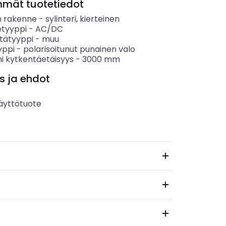
mmät tuotetiedot
 rakenne
-
sylinteri, kierteinen
etyyppi
-
AC/DC
tätyyppi
-
muu
yppi
-
polarisoitunut punainen valo
i kytkentäetäisyys
-
3000
mm
s ja ehdot
äyttötuote