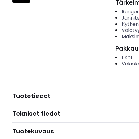
Tärkei
Rungon
Jännit
Kytken
Valoty
Maksim
Pakkau
1
kpl
Vakiok
Tuotetiedot
Tekniset tiedot
Tuotekuvaus