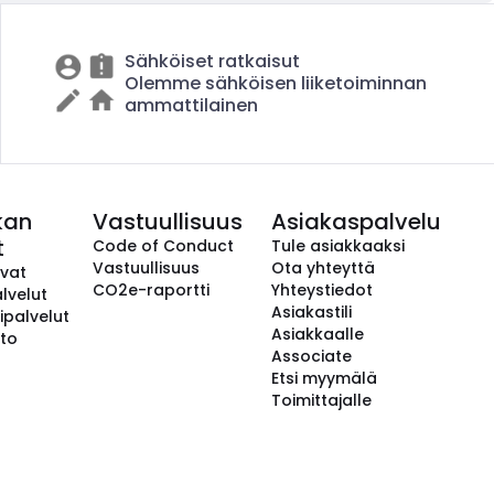
Sähköiset ratkaisut
Olemme sähköisen liiketoiminnan
ammattilainen
kan
Vastuullisuus
Asiakaspalvelu
t
Code of Conduct
Tule asiakkaaksi
Vastuullisuus
Ota yhteyttä
avat
CO2e-raportti
Yhteystiedot
lvelut
Asiakastili
ipalvelut
Asiakkaalle
to
Associate
Etsi myymälä
Toimittajalle