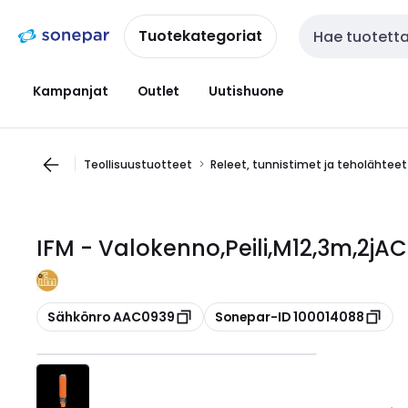
Siirry
Siirry
navigointiin
sisältöön
Tuotekategoriat
Haku
Kampanjat
Outlet
Uutishuone
Teollisuustuotteet
Releet, tunnistimet ja teholähteet
IFM - Valokenno,Peili,M12,3m,2j
Kopioi
Kopioi
Sähkönro AAC0939
Sonepar-ID 100014088