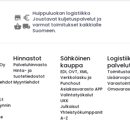
Huippuluokan logistiikka
Joustavat kuljetuspalvelut ja
varmat toimitukset kaikkialle
Suomeen.
Hinnastot
Sähköinen
Logistii
kauppa
palvelu
 Oy
Palveluhinnasto
Hinta- ja
EDI, OVT, XML,
Toimitust
tuotetiedostot
Verkkolasku ja
Lisäarvopa
aehdot
Myyntiehdot
Punchout
Varastoint
Asiakasvarasto APP
Omavaras
Valintatyökalut
ct
UKK
ynnin
Julkaisut
Yhteistyökumppanit
se
A-Z