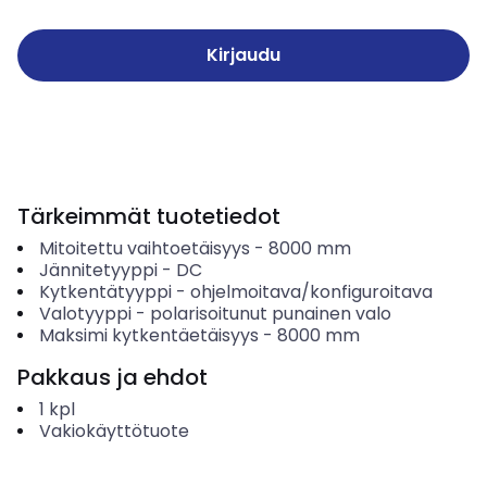
Kirjaudu
Tärkeimmät tuotetiedot
Mitoitettu vaihtoetäisyys
-
8000
mm
Jännitetyyppi
-
DC
Kytkentätyyppi
-
ohjelmoitava/konfiguroitava
Valotyyppi
-
polarisoitunut punainen valo
Maksimi kytkentäetäisyys
-
8000
mm
Pakkaus ja ehdot
1
kpl
Vakiokäyttötuote