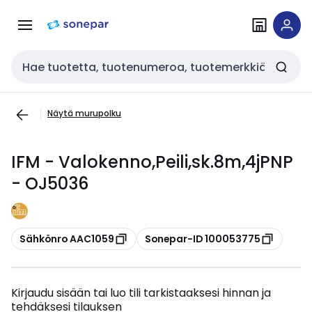
Siirry
Siirry
navigointiin
sisältöön
Haku
Näytä murupolku
IFM - Valokenno,Peili,sk.8m,4jPNP
- OJ5036
Kopioi
Kopioi
Sähkönro AAC1059
Sonepar-ID 100053775
Kirjaudu sisään tai luo tili tarkistaaksesi hinnan ja
tehdäksesi tilauksen