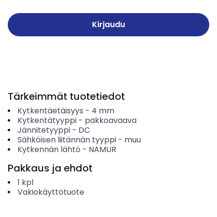
Kirjaudu
Tärkeimmät tuotetiedot
Kytkentäetäisyys
-
4
mm
Kytkentätyyppi
-
pakkoavaava
Jännitetyyppi
-
DC
Sähköisen liitännän tyyppi
-
muu
Kytkennän lähtö
-
NAMUR
Pakkaus ja ehdot
1
kpl
Vakiokäyttötuote