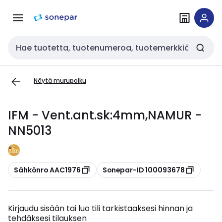
Siirry
Siirry
navigointiin
sisältöön
Haku
Näytä murupolku
IFM - Vent.ant.sk:4mm,NAMUR -
NN5013
Kopioi
Kopioi
Sähkönro AAC1976
Sonepar-ID 100093678
Kirjaudu sisään tai luo tili tarkistaaksesi hinnan ja
tehdäksesi tilauksen