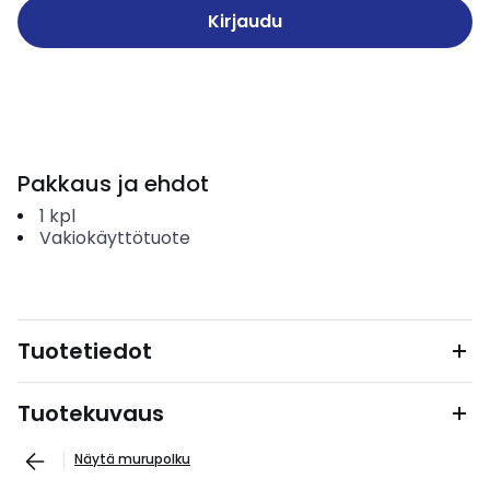
Kirjaudu
Pakkaus ja ehdot
1
kpl
Vakiokäyttötuote
Tuotetiedot
Tuotekuvaus
Näytä murupolku