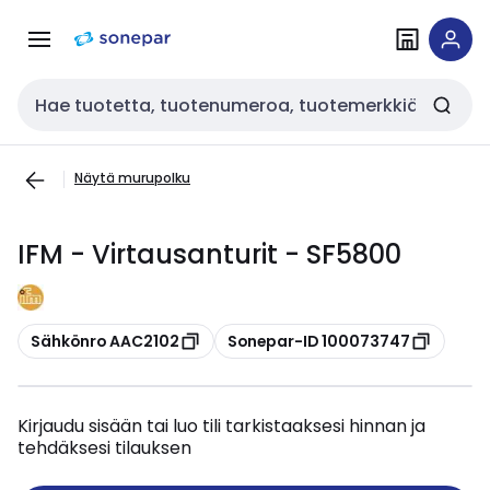
Siirry
Siirry
navigointiin
sisältöön
Haku
Näytä murupolku
IFM - Virtausanturit - SF5800
Kopioi
Kopioi
Sähkönro AAC2102
Sonepar-ID 100073747
Kirjaudu sisään tai luo tili tarkistaaksesi hinnan ja
tehdäksesi tilauksen