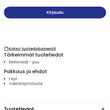
Kirjaudu
Katso tuotedokumentit
Tärkeimmät tuotetiedot
Materiaali
-
puu
Pakkaus ja ehdot
1
kpl
Vakiokäyttötuote
Tuotetiedot