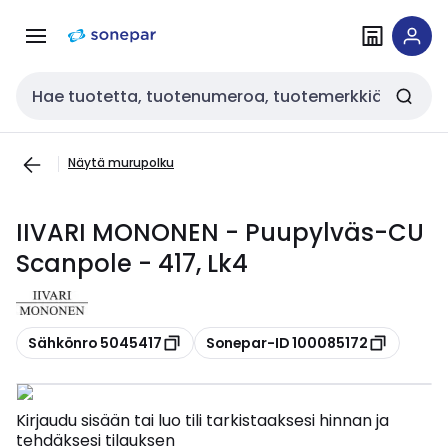
Siirry
Siirry
navigointiin
sisältöön
Haku
Näytä murupolku
IIVARI MONONEN - Puupylväs-CU
Scanpole - 417, Lk4
Kopioi
Kopioi
Sähkönro 5045417
Sonepar-ID 100085172
Kirjaudu sisään tai luo tili tarkistaaksesi hinnan ja
tehdäksesi tilauksen