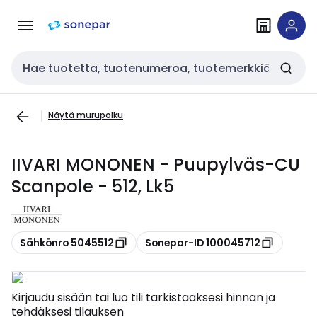
Siirry
Siirry
navigointiin
sisältöön
Haku
Näytä murupolku
IIVARI MONONEN - Puupylväs-CU
Scanpole - 512, Lk5
Kopioi
Kopioi
Sähkönro 5045512
Sonepar-ID 100045712
Kirjaudu sisään tai luo tili tarkistaaksesi hinnan ja
tehdäksesi tilauksen