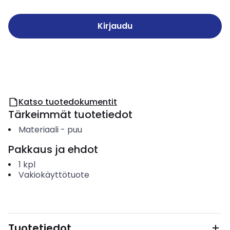
Kirjaudu
Katso tuotedokumentit
Tärkeimmät tuotetiedot
Materiaali
-
puu
Pakkaus ja ehdot
1
kpl
Vakiokäyttötuote
Tuotetiedot