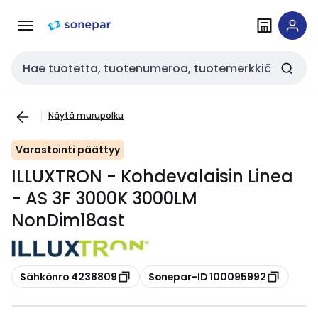
Siirry
Siirry
navigointiin
sisältöön
Haku
Näytä murupolku
Varastointi päättyy
ILLUXTRON - Kohdevalaisin Linea
- AS 3F 3000K 3000LM
NonDim18ast
Kopioi
Kopioi
Sähkönro 4238809
Sonepar-ID 100095992