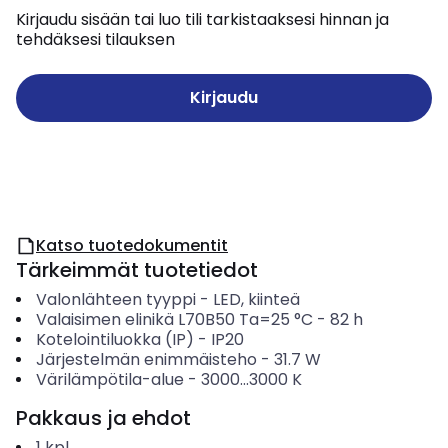
Kirjaudu sisään tai luo tili tarkistaaksesi hinnan ja
tehdäksesi tilauksen
Kirjaudu
Katso tuotedokumentit
Tärkeimmät tuotetiedot
Valonlähteen tyyppi
-
LED, kiinteä
Valaisimen elinikä L70B50 Ta=25 °C
-
82
h
Kotelointiluokka (IP)
-
IP20
Järjestelmän enimmäisteho
-
31.7
W
Värilämpötila-alue
-
3000...3000
K
Pakkaus ja ehdot
1
kpl