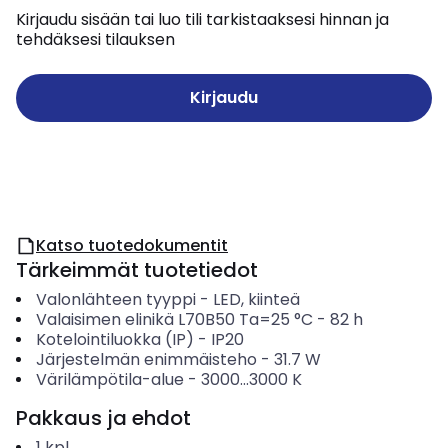
Kirjaudu sisään tai luo tili tarkistaaksesi hinnan ja
tehdäksesi tilauksen
Kirjaudu
Katso tuotedokumentit
Tärkeimmät tuotetiedot
Valonlähteen tyyppi
-
LED, kiinteä
Valaisimen elinikä L70B50 Ta=25 °C
-
82
h
Kotelointiluokka (IP)
-
IP20
Järjestelmän enimmäisteho
-
31.7
W
Värilämpötila-alue
-
3000...3000
K
Pakkaus ja ehdot
1
kpl