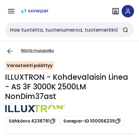
Siirry
Siirry
navigointiin
sisältöön
Haku
Näytä murupolku
Varastointi päättyy
ILLUXTRON - Kohdevalaisin Linea
- AS 3F 3000K 2500LM
NonDim37ast
Kopioi
Kopioi
Sähkönro 4238791
Sonepar-ID 100056239