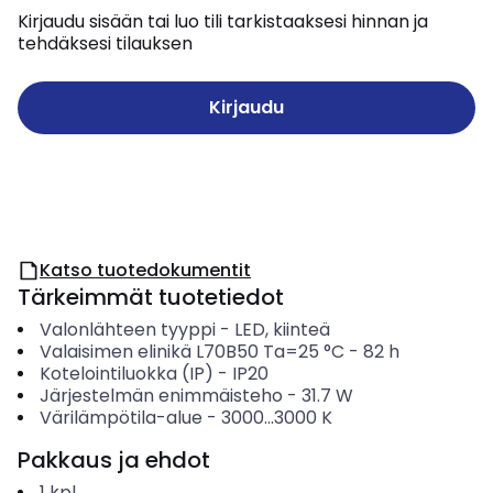
Kirjaudu sisään tai luo tili tarkistaaksesi hinnan ja
tehdäksesi tilauksen
Kirjaudu
Katso tuotedokumentit
Tärkeimmät tuotetiedot
Valonlähteen tyyppi
-
LED, kiinteä
Valaisimen elinikä L70B50 Ta=25 °C
-
82
h
Kotelointiluokka (IP)
-
IP20
Järjestelmän enimmäisteho
-
31.7
W
Värilämpötila-alue
-
3000...3000
K
Pakkaus ja ehdot
1
kpl