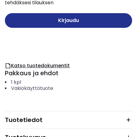
tehdäksesi tilauksen
Kirjaudu
Katso tuotedokumentit
Pakkaus ja ehdot
1
kpl
Vakiokäyttötuote
Tuotetiedot