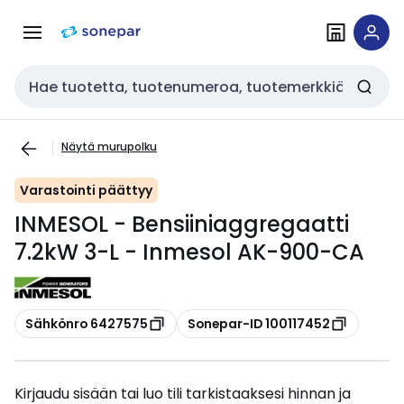
Siirry
Siirry
navigointiin
sisältöön
Haku
Näytä murupolku
Varastointi päättyy
INMESOL - Bensiiniaggregaatti
7.2kW 3-L - Inmesol AK-900-CA
Kopioi
Kopioi
Sähkönro 6427575
Sonepar-ID 100117452
Kirjaudu sisään tai luo tili tarkistaaksesi hinnan ja