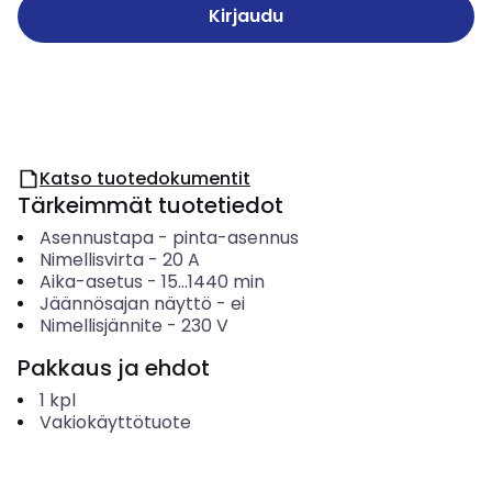
Kirjaudu
Katso tuotedokumentit
Tärkeimmät tuotetiedot
Asennustapa
-
pinta-asennus
Nimellisvirta
-
20
A
Aika-asetus
-
15...1440
min
Jäännösajan näyttö
-
ei
Nimellisjännite
-
230
V
Pakkaus ja ehdot
1
kpl
Vakiokäyttötuote