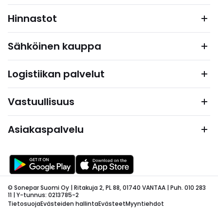
Hinnastot
Sähköinen kauppa
Logistiikan palvelut
Vastuullisuus
Asiakaspalvelu
© Sonepar Suomi Oy | Ritakuja 2, PL 88, 01740 VANTAA | Puh. 010 283
11 | Y-tunnus: 0213785-2
Tietosuoja
Evästeiden hallinta
Evästeet
Myyntiehdot