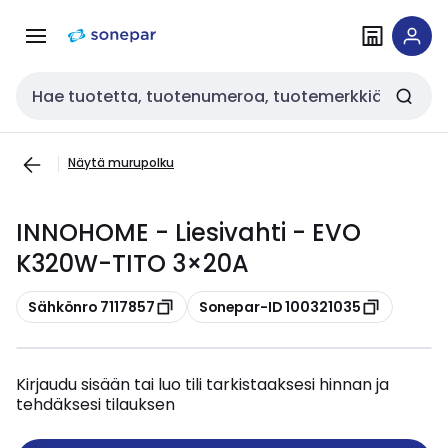
Siirry
Siirry
navigointiin
sisältöön
Haku
Näytä murupolku
INNOHOME - Liesivahti - EVO
K320W-TITO 3×20A
Kopioi
Kopioi
Sähkönro 7117857
Sonepar-ID 100321035
Kirjaudu sisään tai luo tili tarkistaaksesi hinnan ja
tehdäksesi tilauksen