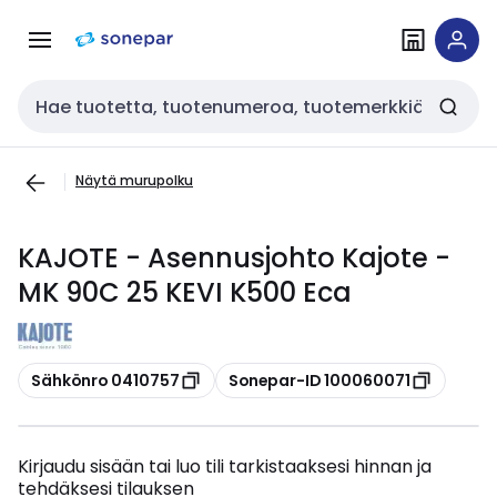
Siirry
Siirry
navigointiin
sisältöön
Haku
Näytä murupolku
KAJOTE - Asennusjohto Kajote -
MK 90C 25 KEVI K500 Eca
Kopioi
Kopioi
Sähkönro 0410757
Sonepar-ID 100060071
Kirjaudu sisään tai luo tili tarkistaaksesi hinnan ja
tehdäksesi tilauksen