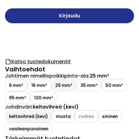
Kirjaudu
Katso tuotedokumentit
Vaihtoehdot
Johtimen nimellispoikkipinta-ala
:
25 mm²
6 mm²
16 mm²
25 mm²
35 mm²
50 mm²
95 mm²
120 mm²
Johdinväri
:
keltavihreä (kevi)
Katso käytettävissä olevat v
keltavihreä (kevi)
musta
ruskea
sininen
vaaleanpunainen
Tärkeimmät tuotetiedot