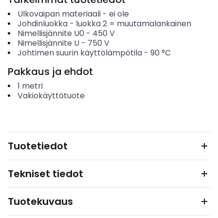
Ulkovaipan materiaali
-
ei ole
Johdinluokka
-
luokka 2 = muutamalankainen
Nimellisjännite U0
-
450
V
Nimellisjännite U
-
750
V
Johtimen suurin käyttölämpötila
-
90
°C
Pakkaus ja ehdot
1
metri
Vakiokäyttötuote
Tuotetiedot
Tekniset tiedot
Tuotekuvaus