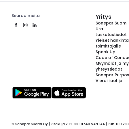
Seuraa meitä
Yritys
Sonepar Suomi
Ura
Laskutustiedot
Yleiset hankint
toimittajalle
Speak Up
Code of Condu
Myymälät ja my
yhteystiedot
Sonepar Purpo
Vierailijaohje
© Sonepar Suomi Oy | Ritakuja 2, PL 88, 01740 VANTAA | Puh. 010 283