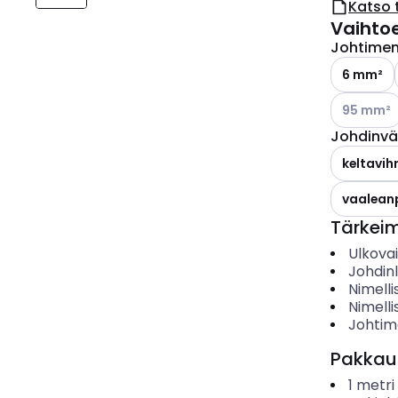
Katso 
Vaihto
Johtimen 
6 mm²
Katso käyt
95 mm²
Johdinvä
keltavihr
vaalean
Tärkei
Ulkova
Johdin
Nimelli
Nimelli
Johtim
Pakkau
1
metri