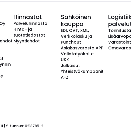
Hinnastot
Sähköinen
Logistii
kauppa
palvelu
 Oy
Palveluhinnasto
Hinta- ja
EDI, OVT, XML,
Toimitust
tuotetiedostot
Verkkolasku ja
Lisäarvopa
aehdot
Myyntiehdot
Punchout
Varastoint
Asiakasvarasto APP
Omavaras
Valintatyökalut
ct
UKK
ynnin
Julkaisut
Yhteistyökumppanit
se
A-Z
 11 | Y-tunnus: 0213785-2