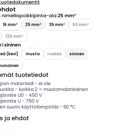
tuotedokumentit
ehdot
nimellispoikkipinta-ala
:
25 mm²
Katso käytettävissä olevat va
16 mm²
25 mm²
35 mm²
50 mm²
ettävissä olevat vaihtoehdot
Katso käytettävissä olevat vaihtoehdot
120 mm²
ri
:
sininen
Katso käytettävissä olevat vaihtoehdot
eä (kevi)
musta
ruskea
sininen
punainen
mmät tuotetiedot
ipan materiaali
-
ei ole
luokka
-
luokka 2 = muutamalankainen
sjännite U0
-
450
V
sjännite U
-
750
V
en suurin käyttölämpötila
-
90
°C
s ja ehdot