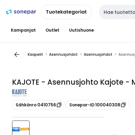
Siirry
Siirry
navigointiin
sisältöön
Tuotekategoriat
Haku
Kampanjat
Outlet
Uutishuone
Kaapelit
Asennusjohdot
Asennusjohdot
Asennusj
KAJOTE - Asennusjohto Kajote - 
Kopioi
Kopioi
Sähkönro 0410756
Sonepar-ID 100040308