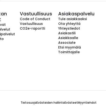
kan
Vastuullisuus
Asiakaspalvelu
t
Code of Conduct
Tule asiakkaaksi
Vastuullisuus
Ota yhteyttä
avat
CO2e-raportti
Yhteystiedot
lvelut
Asiakastili
ipalvelut
Asiakkaalle
to
Associate
Etsi myymälä
Toimittajalle
Tietosuoja
Evästeiden hallinta
Evästeet
Myyntiehdot