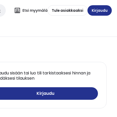
Etsi myymälä
Tule asiakkaaksi
Kirjaudu
jaudu sisään tai luo tili tarkistaaksesi hinnan ja
däksesi tilauksen
Kirjaudu