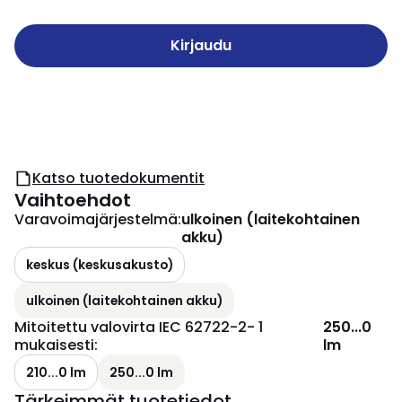
Kirjaudu
Katso tuotedokumentit
Vaihtoehdot
Varavoimajärjestelmä
:
ulkoinen (laitekohtainen
akku)
keskus (keskusakusto)
ulkoinen (laitekohtainen akku)
Mitoitettu valovirta IEC 62722-2- 1
250...0
mukaisesti
:
lm
210...0 lm
250...0 lm
Tärkeimmät tuotetiedot