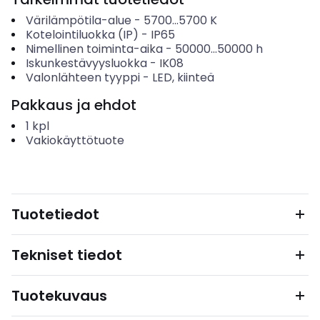
Värilämpötila-alue
-
5700...5700
K
Kotelointiluokka (IP)
-
IP65
Nimellinen toiminta-aika
-
50000...50000
h
Iskunkestävyysluokka
-
IK08
Valonlähteen tyyppi
-
LED, kiinteä
Pakkaus ja ehdot
1
kpl
Vakiokäyttötuote
Tuotetiedot
Tekniset tiedot
Tuotekuvaus