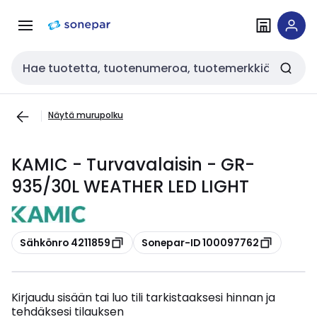
Siirry
Siirry
navigointiin
sisältöön
Haku
Näytä murupolku
KAMIC - Turvavalaisin - GR-
935/30L WEATHER LED LIGHT
Kopioi
Kopioi
Sähkönro 4211859
Sonepar-ID 100097762
Kirjaudu sisään tai luo tili tarkistaaksesi hinnan ja
tehdäksesi tilauksen