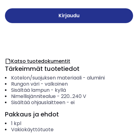
Kirjaudu
Katso tuotedokumentit
Tärkeimmät tuotetiedot
Kotelon/suojuksen materiaali
-
alumiini
Rungon väri
-
valkoinen
Sisältää lampun
-
kyllä
Nimellisjännitealue
-
220...240
V
Sisältää ohjauslaitteen
-
ei
Pakkaus ja ehdot
1
kpl
Vakiokäyttötuote