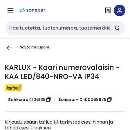
Siirry
Siirry
navigointiin
sisältöön
Haku
Näytä murupolku
KARLUX - Kaari numerovalaisin -
KAA LED/840-NRO-VA IP34
Kopioi
Kopioi
Sähkönro 4106139
Sonepar-ID 100068979
Kirjaudu sisään tai luo tili tarkistaaksesi hinnan ja
tehdäksesi tilauksen