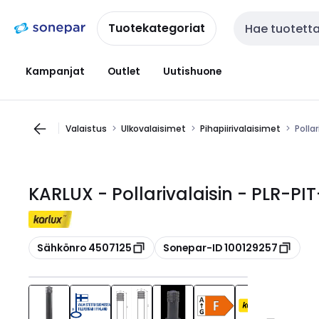
Siirry
Siirry
navigointiin
sisältöön
Tuotekategoriat
Haku
Kampanjat
Outlet
Uutishuone
Valaistus
Ulkovalaisimet
Pihapiirivalaisimet
Polla
KARLUX - Pollarivalaisin - PLR-P
Kopioi
Kopioi
Sähkönro 4507125
Sonepar-ID 100129257