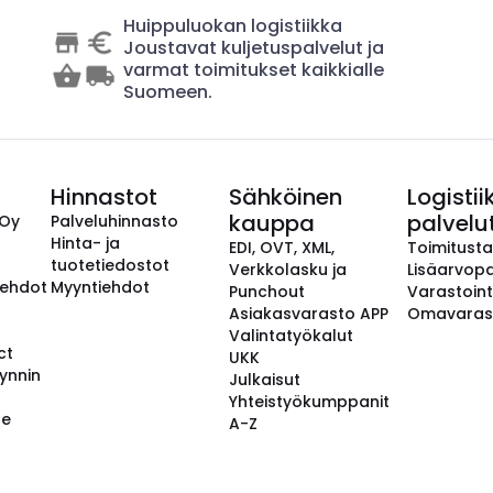
Huippuluokan logistiikka
Joustavat kuljetuspalvelut ja
varmat toimitukset kaikkialle
Suomeen.
Hinnastot
Sähköinen
Logistii
kauppa
palvelu
 Oy
Palveluhinnasto
Hinta- ja
EDI, OVT, XML,
Toimitust
tuotetiedostot
Verkkolasku ja
Lisäarvopa
aehdot
Myyntiehdot
Punchout
Varastoint
Asiakasvarasto APP
Omavaras
Valintatyökalut
ct
UKK
ynnin
Julkaisut
Yhteistyökumppanit
se
A-Z