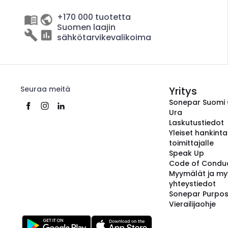
+170 000 tuotetta
Suomen laajin
sähkötarvikevalikoima
Seuraa meitä
Yritys
Sonepar Suomi
Ura
Laskutustiedot
Yleiset hankint
toimittajalle
Speak Up
Code of Condu
Myymälät ja my
yhteystiedot
Sonepar Purpo
Vierailijaohje