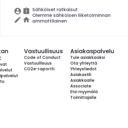
Sähköiset ratkaisut
Olemme sähköisen liiketoiminnan
ammattilainen
kan
Vastuullisuus
Asiakaspalvelu
t
Code of Conduct
Tule asiakkaaksi
Vastuullisuus
Ota yhteyttä
avat
CO2e-raportti
Yhteystiedot
lvelut
Asiakastili
ipalvelut
Asiakkaalle
to
Associate
Etsi myymälä
Toimittajalle