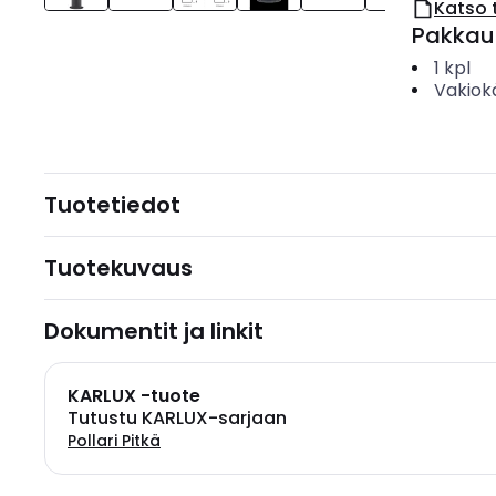
Katso 
Pakkau
1
kpl
Vakiok
Tuotetiedot
Tuotekuvaus
Dokumentit ja linkit
KARLUX -tuote
Tutustu KARLUX-sarjaan
Pollari Pitkä