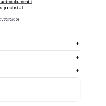
tuotedokumentit
s ja ehdot
äyttötuote