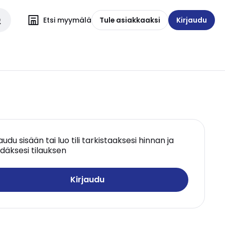
Etsi myymälä
Tule asiakkaaksi
Kirjaudu
jaudu sisään tai luo tili tarkistaaksesi hinnan ja
däksesi tilauksen
Kirjaudu