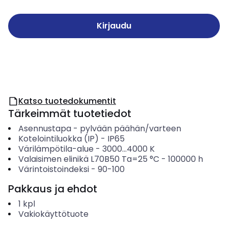
Kirjaudu
Katso tuotedokumentit
Tärkeimmät tuotetiedot
Asennustapa
-
pylvään päähän/varteen
Kotelointiluokka (IP)
-
IP65
Värilämpötila-alue
-
3000...4000
K
Valaisimen elinikä L70B50 Ta=25 °C
-
100000
h
Värintoistoindeksi
-
90-100
Pakkaus ja ehdot
1
kpl
Vakiokäyttötuote