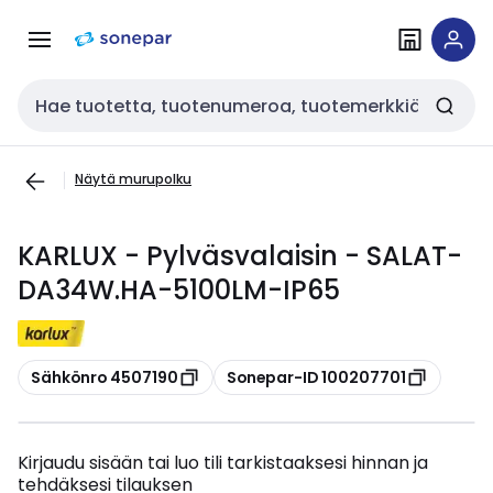
Siirry
Siirry
navigointiin
sisältöön
Haku
Näytä murupolku
KARLUX - Pylväsvalaisin - SALAT-
DA34W.HA-5100LM-IP65
Kopioi
Kopioi
Sähkönro 4507190
Sonepar-ID 100207701
Kirjaudu sisään tai luo tili tarkistaaksesi hinnan ja
tehdäksesi tilauksen