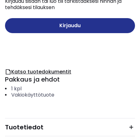
Kirjaudu sisään tai luo tili tarkistaaksesi hinnan ja
tehdäksesi tilauksen
Kirjaudu
Katso tuotedokumentit
Pakkaus ja ehdot
1
kpl
Vakiokäyttötuote
Tuotetiedot