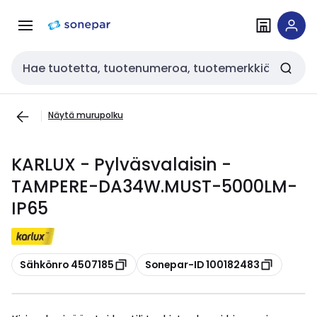
Siirry
Siirry
navigointiin
sisältöön
Haku
Näytä murupolku
KARLUX - Pylväsvalaisin -
TAMPERE-DA34W.MUST-5000LM-
IP65
Kopioi
Kopioi
Sähkönro 4507185
Sonepar-ID 100182483