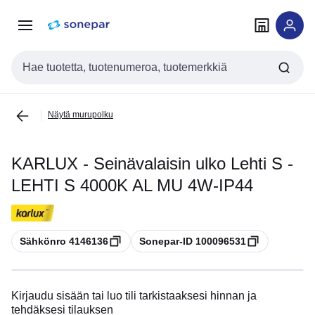
Siirry
Siirry
navigointiin
sisältöön
Haku
Näytä murupolku
KARLUX - Seinävalaisin ulko Lehti S -
LEHTI S 4000K AL MU 4W-IP44
Kopioi
Kopioi
Sähkönro 4146136
Sonepar-ID 100096531
Kirjaudu sisään tai luo tili tarkistaaksesi hinnan ja
tehdäksesi tilauksen