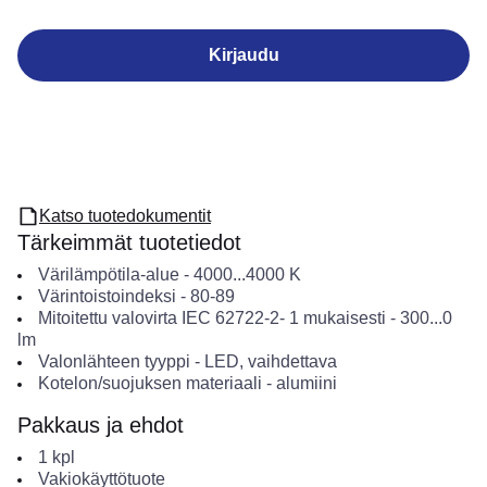
Kirjaudu
Katso tuotedokumentit
Tärkeimmät tuotetiedot
Värilämpötila-alue
-
4000...4000
K
Värintoistoindeksi
-
80-89
Mitoitettu valovirta IEC 62722-2- 1 mukaisesti
-
300...0
lm
Valonlähteen tyyppi
-
LED, vaihdettava
Kotelon/suojuksen materiaali
-
alumiini
Pakkaus ja ehdot
1
kpl
Vakiokäyttötuote