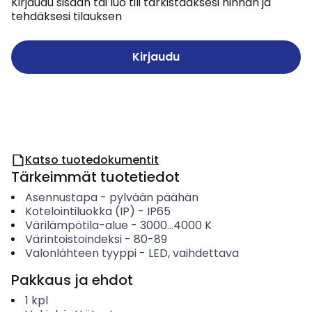
Kirjaudu sisään tai luo tili tarkistaaksesi hinnan ja
tehdäksesi tilauksen
Kirjaudu
Katso tuotedokumentit
Tärkeimmät tuotetiedot
Asennustapa
-
pylvään päähän
Kotelointiluokka (IP)
-
IP65
Värilämpötila-alue
-
3000...4000
K
Värintoistoindeksi
-
80-89
Valonlähteen tyyppi
-
LED, vaihdettava
Pakkaus ja ehdot
1
kpl