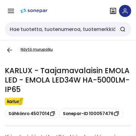
Siirry
Siirry
navigointiin
sisältöön
Haku
Näytä murupolku
KARLUX - Taajamavalaisin EMOLA
LED - EMOLA LED34W HA-5000LM-
IP65
Kopioi
Kopioi
Sähkönro 4507014
Sonepar-ID 100057476