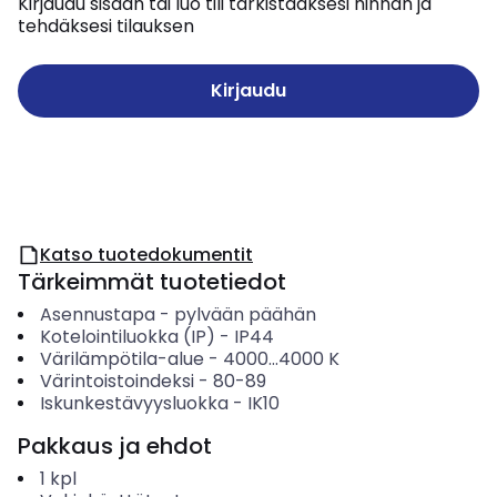
Kirjaudu sisään tai luo tili tarkistaaksesi hinnan ja
tehdäksesi tilauksen
Kirjaudu
Katso tuotedokumentit
Tärkeimmät tuotetiedot
Asennustapa
-
pylvään päähän
Kotelointiluokka (IP)
-
IP44
Värilämpötila-alue
-
4000...4000
K
Värintoistoindeksi
-
80-89
Iskunkestävyysluokka
-
IK10
Pakkaus ja ehdot
1
kpl