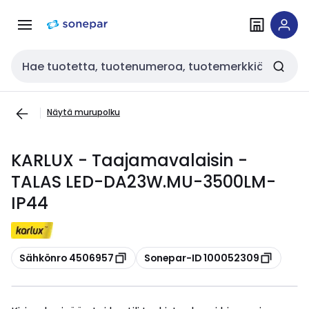
Siirry
Siirry
navigointiin
sisältöön
Haku
Näytä murupolku
KARLUX - Taajamavalaisin -
TALAS LED-DA23W.MU-3500LM-
IP44
Kopioi
Kopioi
Sähkönro 4506957
Sonepar-ID 100052309