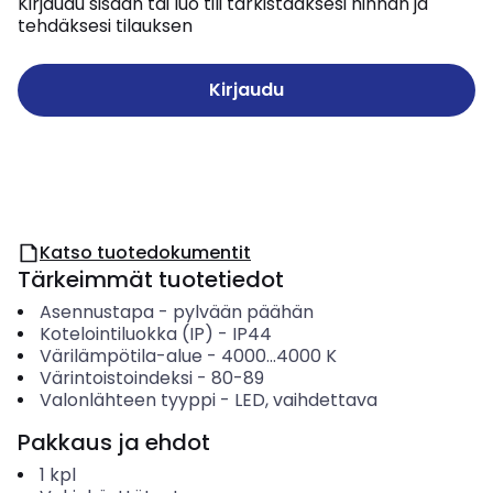
Kirjaudu sisään tai luo tili tarkistaaksesi hinnan ja
tehdäksesi tilauksen
Kirjaudu
Katso tuotedokumentit
Tärkeimmät tuotetiedot
Asennustapa
-
pylvään päähän
Kotelointiluokka (IP)
-
IP44
Värilämpötila-alue
-
4000...4000
K
Värintoistoindeksi
-
80-89
Valonlähteen tyyppi
-
LED, vaihdettava
Pakkaus ja ehdot
1
kpl