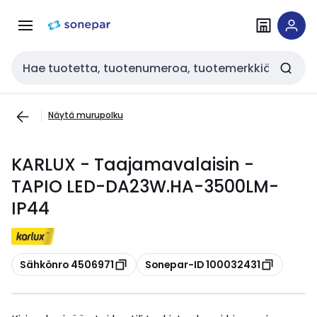
Siirry
Siirry
navigointiin
sisältöön
Haku
Näytä murupolku
KARLUX - Taajamavalaisin -
TAPIO LED-DA23W.HA-3500LM-
IP44
Kopioi
Kopioi
Sähkönro 4506971
Sonepar-ID 100032431