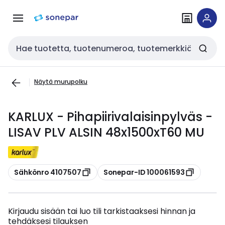
Siirry
Siirry
navigointiin
sisältöön
Haku
Näytä murupolku
KARLUX - Pihapiirivalaisinpylväs -
LISAV PLV ALSIN 48x1500xT60 MU
Kopioi
Kopioi
Sähkönro 4107507
Sonepar-ID 100061593
Kirjaudu sisään tai luo tili tarkistaaksesi hinnan ja
tehdäksesi tilauksen