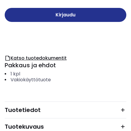
Kirjaudu
Katso tuotedokumentit
Pakkaus ja ehdot
1
kpl
Vakiokäyttötuote
Tuotetiedot
Tuotekuvaus