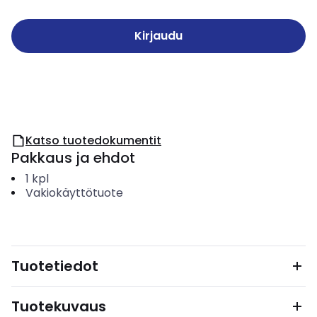
Kirjaudu
Katso tuotedokumentit
Pakkaus ja ehdot
1
kpl
Vakiokäyttötuote
Tuotetiedot
Tuotekuvaus