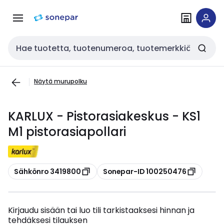
Siirry
Siirry
navigointiin
sisältöön
Haku
Näytä murupolku
KARLUX - Pistorasiakeskus - KS1
M1 pistorasiapollari
Kopioi
Kopioi
Sähkönro 3419800
Sonepar-ID 100250476
Kirjaudu sisään tai luo tili tarkistaaksesi hinnan ja
tehdäksesi tilauksen