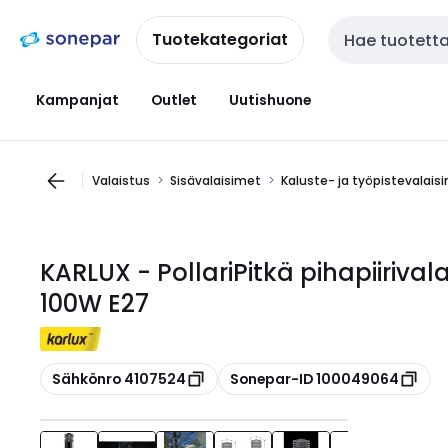
Siirry
Siirry
navigointiin
sisältöön
Tuotekategoriat
Haku
Kampanjat
Outlet
Uutishuone
Valaistus
Sisävalaisimet
Kaluste- ja työpistevalais
KARLUX - PollariPitkä pihapiiriva
100W E27
Kopioi
Kopioi
Sähkönro 4107524
Sonepar-ID 100049064