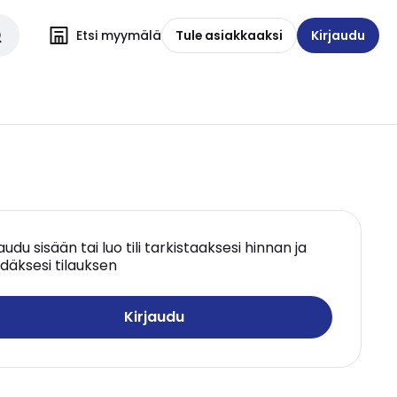
Etsi myymälä
Tule asiakkaaksi
Kirjaudu
jaudu sisään tai luo tili tarkistaaksesi hinnan ja
däksesi tilauksen
Kirjaudu