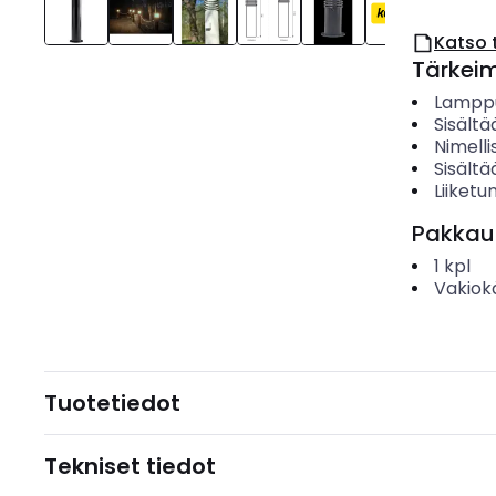
Katso 
Tärkei
Lamppu
Sisält
Nimelli
Sisältä
Liiketu
Pakkau
1
kpl
Vakiok
Tuotetiedot
Tekniset tiedot