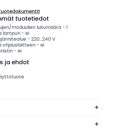
tuotedokumentit
mmät tuotetiedot
jen/moduulien lukumäärä
-
1
ää lampun
-
ei
sjännitealue
-
220...240
V
ä ohjauslaitteen
-
ei
nnistin
-
ei
s ja ehdot
äyttötuote