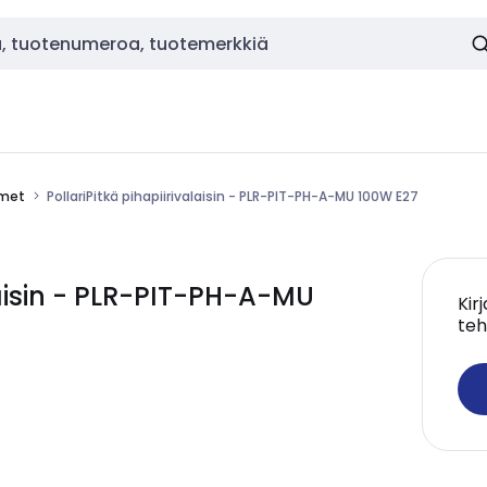
imet
PollariPitkä pihapiirivalaisin - PLR-PIT-PH-A-MU 100W E27
laisin - PLR-PIT-PH-A-MU
Kir
teh