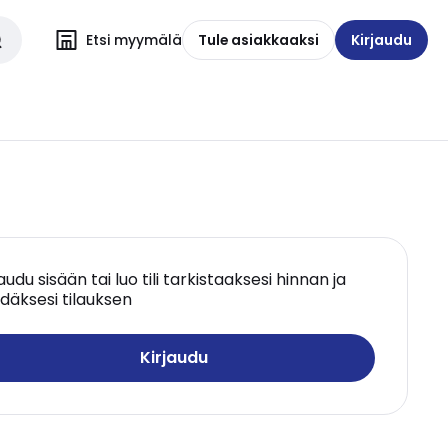
Etsi myymälä
Tule asiakkaaksi
Kirjaudu
jaudu sisään tai luo tili tarkistaaksesi hinnan ja
däksesi tilauksen
Kirjaudu