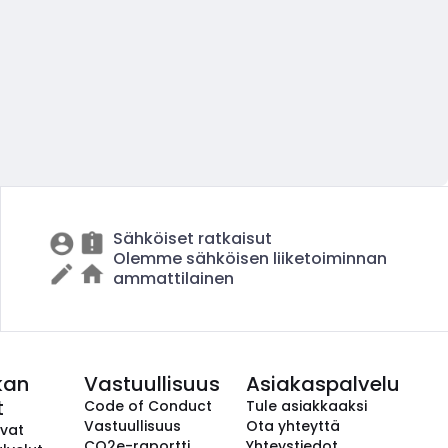
Sähköiset ratkaisut
Olemme sähköisen liiketoiminnan
ammattilainen
kan
Vastuullisuus
Asiakaspalvelu
t
Code of Conduct
Tule asiakkaaksi
Vastuullisuus
Ota yhteyttä
avat
CO2e-raportti
Yhteystiedot