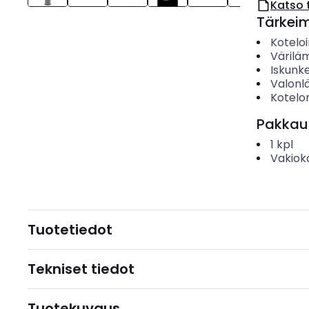
Katso 
Tärkei
Koteloi
Värilä
Iskunk
Valonl
Kotelo
Pakkau
1
kpl
Vakiok
Tuotetiedot
Tekniset tiedot
Tuotekuvaus