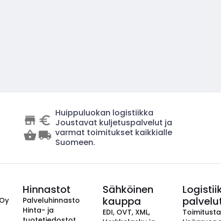
Huippuluokan logistiikka
Joustavat kuljetuspalvelut ja
varmat toimitukset kaikkialle
Suomeen.
Hinnastot
Sähköinen
Logistii
kauppa
palvelu
 Oy
Palveluhinnasto
Hinta- ja
EDI, OVT, XML,
Toimitust
tuotetiedostot