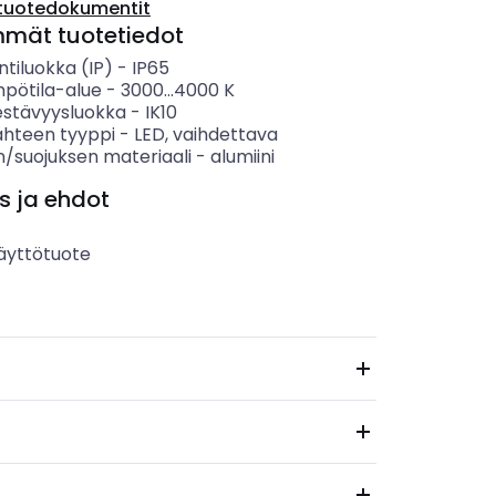
tuotedokumentit
mmät tuotetiedot
ntiluokka (IP)
-
IP65
mpötila-alue
-
3000...4000
K
estävyysluokka
-
IK10
ähteen tyyppi
-
LED, vaihdettava
n/suojuksen materiaali
-
alumiini
s ja ehdot
äyttötuote