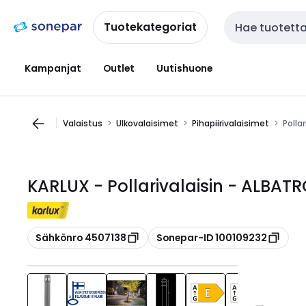
Siirry
Siirry
navigointiin
sisältöön
Tuotekategoriat
Haku
Kampanjat
Outlet
Uutishuone
Valaistus
Ulkovalaisimet
Pihapiirivalaisimet
Polla
KARLUX - Pollarivalaisin - ALBAT
Kopioi
Kopioi
Sähkönro 4507138
Sonepar-ID 100109232