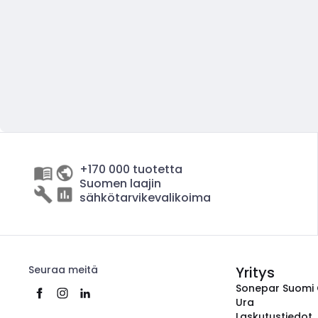
+170 000 tuotetta
Suomen laajin
sähkötarvikevalikoima
Seuraa meitä
Yritys
Sonepar Suomi
Ura
Laskutustiedot