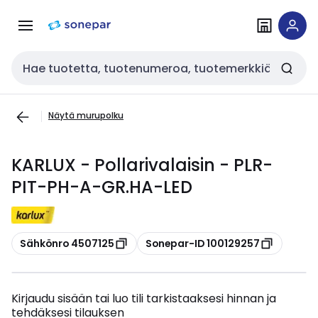
Siirry
Siirry
navigointiin
sisältöön
Haku
Näytä murupolku
KARLUX - Pollarivalaisin - PLR-
PIT-PH-A-GR.HA-LED
Kopioi
Kopioi
Sähkönro 4507125
Sonepar-ID 100129257
Kirjaudu sisään tai luo tili tarkistaaksesi hinnan ja
tehdäksesi tilauksen