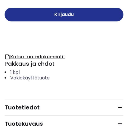
Kirjaudu
Katso tuotedokumentit
Pakkaus ja ehdot
1
kpl
Vakiokäyttötuote
Tuotetiedot
Tuotekuvaus