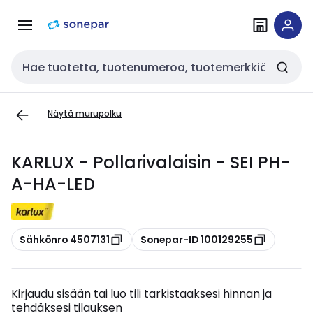
Siirry
Siirry
navigointiin
sisältöön
Haku
Näytä murupolku
KARLUX - Pollarivalaisin - SEI PH-
A-HA-LED
Kopioi
Kopioi
Sähkönro 4507131
Sonepar-ID 100129255
Kirjaudu sisään tai luo tili tarkistaaksesi hinnan ja
tehdäksesi tilauksen