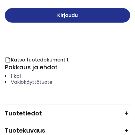
Kirjaudu
Katso tuotedokumentit
Pakkaus ja ehdot
1
kpl
Vakiokäyttötuote
Tuotetiedot
Tuotekuvaus