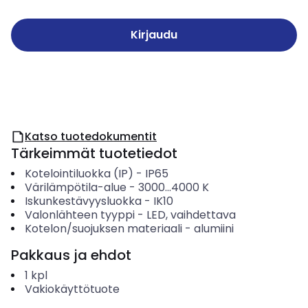
Kirjaudu
Katso tuotedokumentit
Tärkeimmät tuotetiedot
Kotelointiluokka (IP)
-
IP65
Värilämpötila-alue
-
3000...4000
K
Iskunkestävyysluokka
-
IK10
Valonlähteen tyyppi
-
LED, vaihdettava
Kotelon/suojuksen materiaali
-
alumiini
Pakkaus ja ehdot
1
kpl
Vakiokäyttötuote