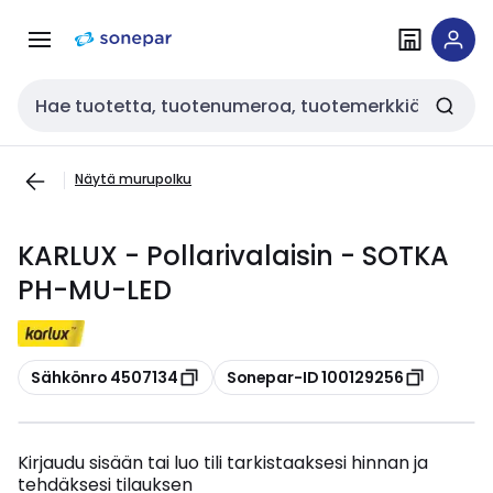
Siirry
Siirry
navigointiin
sisältöön
Haku
Näytä murupolku
KARLUX - Pollarivalaisin - SOTKA
PH-MU-LED
Kopioi
Kopioi
Sähkönro 4507134
Sonepar-ID 100129256
Kirjaudu sisään tai luo tili tarkistaaksesi hinnan ja
tehdäksesi tilauksen