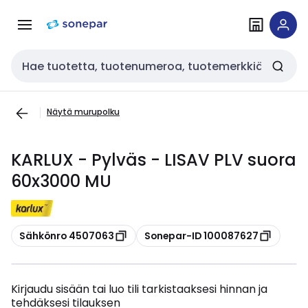
Siirry
Siirry
navigointiin
sisältöön
Haku
Näytä murupolku
KARLUX - Pylväs - LISAV PLV suora
60x3000 MU
Kopioi
Kopioi
Sähkönro 4507063
Sonepar-ID 100087627
Kirjaudu sisään tai luo tili tarkistaaksesi hinnan ja
tehdäksesi tilauksen