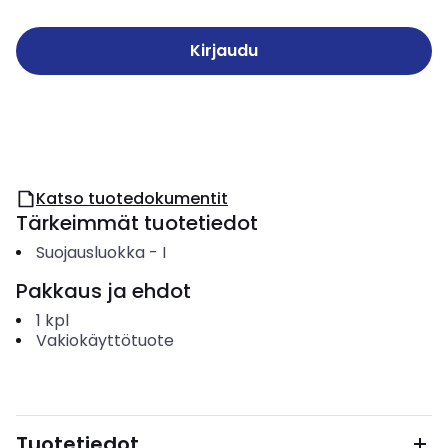
Kirjaudu
Katso tuotedokumentit
Tärkeimmät tuotetiedot
Suojausluokka
-
I
Pakkaus ja ehdot
1
kpl
Vakiokäyttötuote
Tuotetiedot