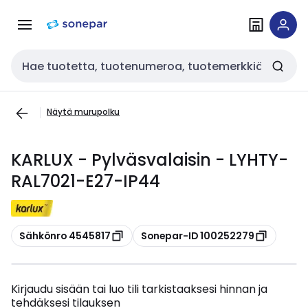
Siirry
Siirry
navigointiin
sisältöön
Haku
Näytä murupolku
KARLUX - Pylväsvalaisin - LYHTY-
RAL7021-E27-IP44
Kopioi
Kopioi
Sähkönro 4545817
Sonepar-ID 100252279
Kirjaudu sisään tai luo tili tarkistaaksesi hinnan ja
tehdäksesi tilauksen