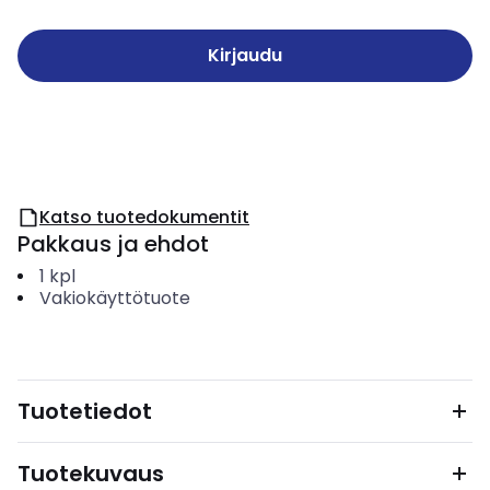
Kirjaudu
Katso tuotedokumentit
Pakkaus ja ehdot
1
kpl
Vakiokäyttötuote
Tuotetiedot
Tuotekuvaus