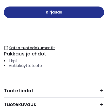
Kirjaudu
Katso tuotedokumentit
Pakkaus ja ehdot
1
kpl
Vakiokäyttötuote
Tuotetiedot
Tuotekuvaus