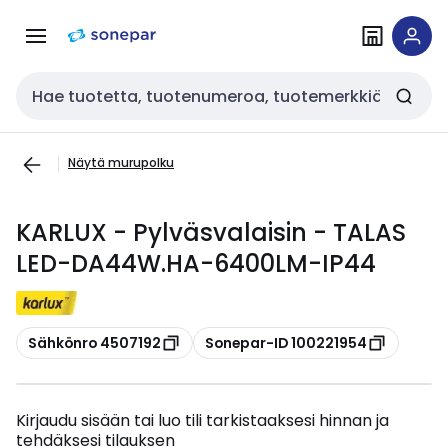
Siirry
Siirry
navigointiin
sisältöön
Haku
Näytä murupolku
KARLUX - Pylväsvalaisin - TALAS
LED-DA44W.HA-6400LM-IP44
Kopioi
Kopioi
Sähkönro 4507192
Sonepar-ID 100221954
Kirjaudu sisään tai luo tili tarkistaaksesi hinnan ja
tehdäksesi tilauksen