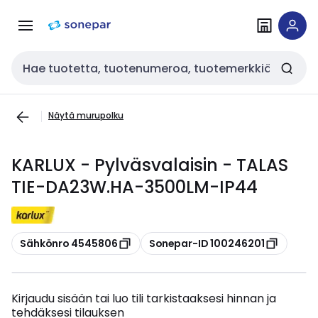
Siirry
Siirry
navigointiin
sisältöön
Haku
Näytä murupolku
KARLUX - Pylväsvalaisin - TALAS
TIE-DA23W.HA-3500LM-IP44
Kopioi
Kopioi
Sähkönro 4545806
Sonepar-ID 100246201
Kirjaudu sisään tai luo tili tarkistaaksesi hinnan ja
tehdäksesi tilauksen