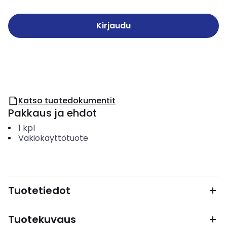
Kirjaudu
Katso tuotedokumentit
Pakkaus ja ehdot
1
kpl
Vakiokäyttötuote
Tuotetiedot
Tuotekuvaus