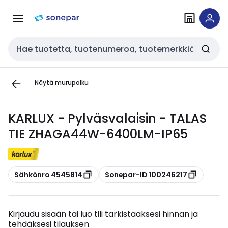
Siirry
Siirry
navigointiin
sisältöön
Haku
Näytä murupolku
KARLUX - Pylväsvalaisin - TALAS
TIE ZHAGA44W-6400LM-IP65
Kopioi
Kopioi
Sähkönro 4545814
Sonepar-ID 100246217
Kirjaudu sisään tai luo tili tarkistaaksesi hinnan ja
tehdäksesi tilauksen