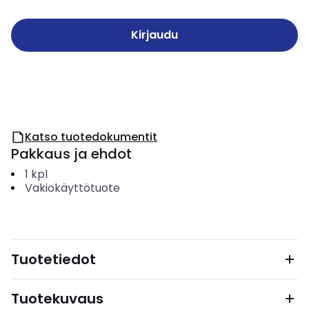
Kirjaudu
Katso tuotedokumentit
Pakkaus ja ehdot
1
kpl
Vakiokäyttötuote
Tuotetiedot
Tuotekuvaus