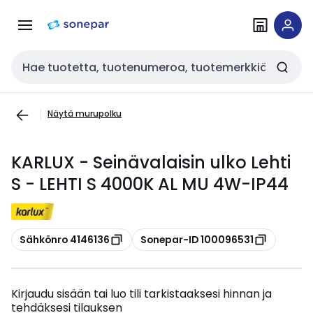
Siirry
Siirry
navigointiin
sisältöön
Haku
Näytä murupolku
KARLUX - Seinävalaisin ulko Lehti
S - LEHTI S 4000K AL MU 4W-IP44
Kopioi
Kopioi
Sähkönro 4146136
Sonepar-ID 100096531
Kirjaudu sisään tai luo tili tarkistaaksesi hinnan ja
tehdäksesi tilauksen