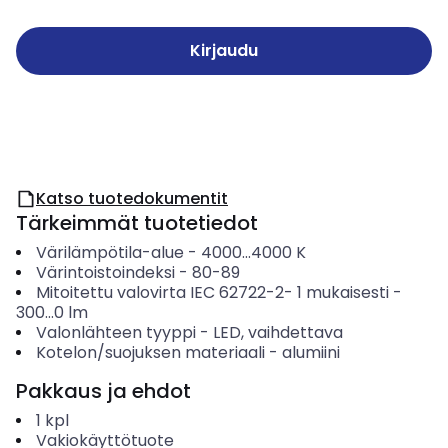
Kirjaudu
Katso tuotedokumentit
Tärkeimmät tuotetiedot
Värilämpötila-alue
-
4000...4000
K
Värintoistoindeksi
-
80-89
Mitoitettu valovirta IEC 62722-2- 1 mukaisesti
-
300...0
lm
Valonlähteen tyyppi
-
LED, vaihdettava
Kotelon/suojuksen materiaali
-
alumiini
Pakkaus ja ehdot
1
kpl
Vakiokäyttötuote