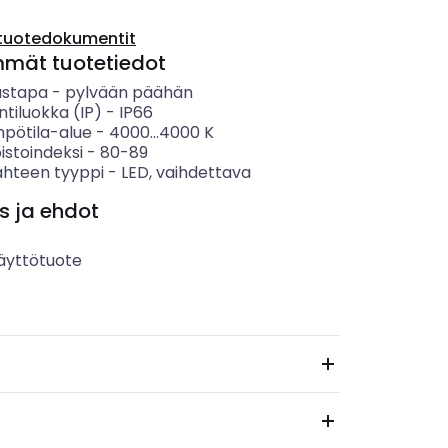
tuotedokumentit
mmät tuotetiedot
ustapa
-
pylvään päähän
ntiluokka (IP)
-
IP66
mpötila-alue
-
4000...4000
K
istoindeksi
-
80-89
ähteen tyyppi
-
LED, vaihdettava
s ja ehdot
äyttötuote