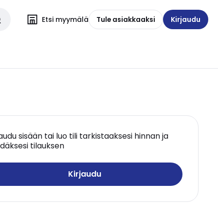
Etsi myymälä
Tule asiakkaaksi
Kirjaudu
jaudu sisään tai luo tili tarkistaaksesi hinnan ja
däksesi tilauksen
Kirjaudu