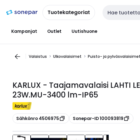
Siirry
Siirry
navigointiin
sisältöön
Tuotekategoriat
Haku
Kampanjat
Outlet
Uutishuone
Valaistus
Ulkovalaisimet
Puisto- ja pylväsvalaisime
KARLUX - Taajamavalaisi LAHTI LE
23W.MU-3400 lm-IP65
Kopioi
Kopioi
Sähkönro 4506975
Sonepar-ID 100093819