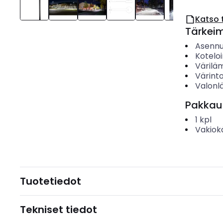
Katso 
Tärkei
Asenn
Koteloi
Värilä
Värinto
Valonl
Pakkau
1
kpl
Vakiok
Tuotetiedot
Tekniset tiedot