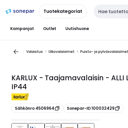
Siirry
Siirry
navigointiin
sisältöön
Tuotekategoriat
Haku
Kampanjat
Outlet
Uutishuone
Valaistus
Ulkovalaisimet
Puisto- ja pylväsvalaisime
KARLUX - Taajamavalaisin - ALL
IP44
Kopioi
Kopioi
Sähkönro 4506964
Sonepar-ID 100032429