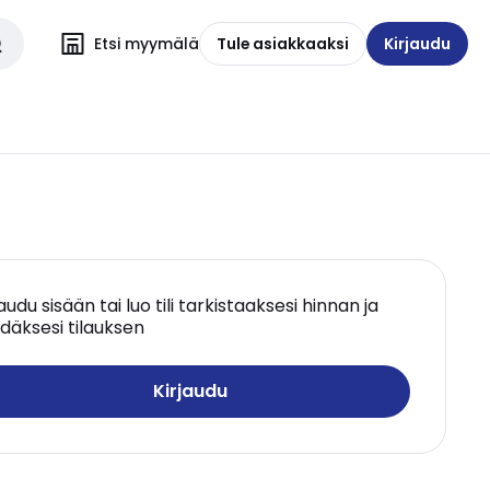
Etsi myymälä
Tule asiakkaaksi
Kirjaudu
jaudu sisään tai luo tili tarkistaaksesi hinnan ja
däksesi tilauksen
Kirjaudu