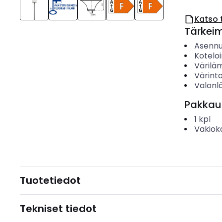
Katso 
Tärkei
Asenn
Koteloi
Värilä
Värinto
Valonl
Pakkau
1
kpl
Vakiok
Tuotetiedot
Tekniset tiedot