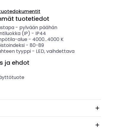
tuotedokumentit
mmät tuotetiedot
ustapa
-
pylvään päähän
ntiluokka (IP)
-
IP44
mpötila-alue
-
4000...4000
K
istoindeksi
-
80-89
ähteen tyyppi
-
LED, vaihdettava
s ja ehdot
äyttötuote