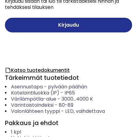
Kirjaudu sisään tai luo tili tarkistaaksesi hinnan ja
tehdäksesi tilauksen
Kirjaudu
Katso tuotedokumentit
Tärkeimmät tuotetiedot
Asennustapa
-
pylvään päähän
Kotelointiluokka (IP)
-
IP65
Värilämpötila-alue
-
3000...4000
K
Värintoistoindeksi
-
80-89
Valonlähteen tyyppi
-
LED, vaihdettava
Pakkaus ja ehdot
1
kpl