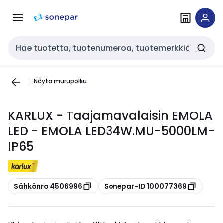
Siirry
Siirry
navigointiin
sisältöön
Haku
Näytä murupolku
KARLUX - Taajamavalaisin EMOLA
LED - EMOLA LED34W.MU-5000LM-
IP65
Kopioi
Kopioi
Sähkönro 4506996
Sonepar-ID 100077369