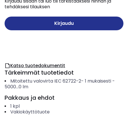
Kirjaudu sisään tai luo tili tarkistaaksesi hinnan ja
tehdäksesi tilauksen
Kirjaudu
Katso tuotedokumentit
Tärkeimmät tuotetiedot
Mitoitettu valovirta IEC 62722-2- 1 mukaisesti
-
5000...0
lm
Pakkaus ja ehdot
1
kpl
Vakiokäyttötuote