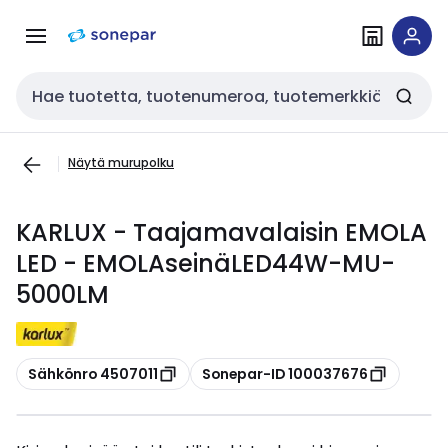
Siirry
Siirry
navigointiin
sisältöön
Haku
Näytä murupolku
KARLUX - Taajamavalaisin EMOLA
LED - EMOLAseinäLED44W-MU-
5000LM
Kopioi
Kopioi
Sähkönro 4507011
Sonepar-ID 100037676