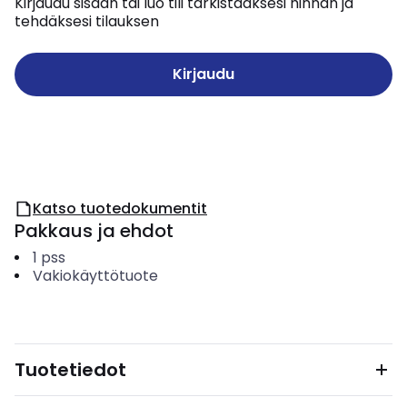
Kirjaudu sisään tai luo tili tarkistaaksesi hinnan ja
tehdäksesi tilauksen
Kirjaudu
Katso tuotedokumentit
Pakkaus ja ehdot
1
pss
Vakiokäyttötuote
Tuotetiedot