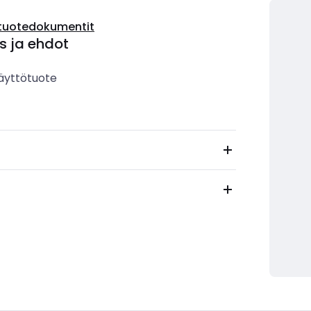
tuotedokumentit
s ja ehdot
äyttötuote