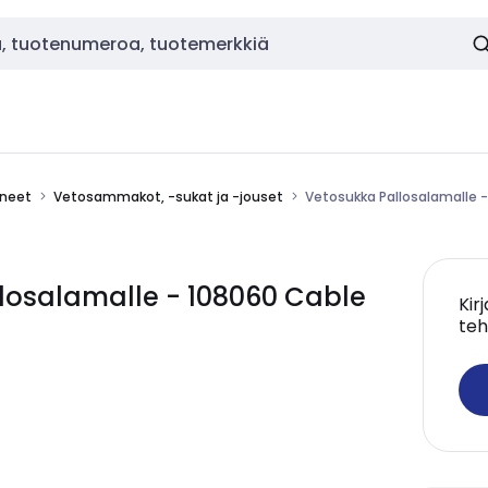
ineet
Vetosammakot, -sukat ja -jouset
Vetosukka Pallosalamalle -
losalamalle - 108060 Cable
Kir
teh