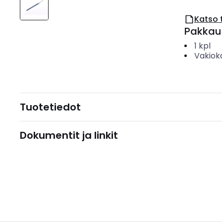
Katso 
Pakkau
1
kpl
Vakiok
Tuotetiedot
Dokumentit ja linkit