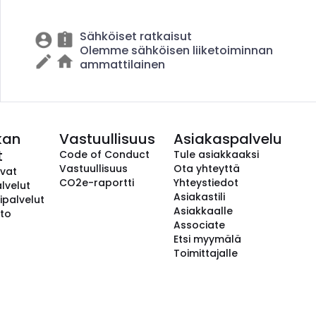
Sähköiset ratkaisut
Olemme sähköisen liiketoiminnan
ammattilainen
kan
Vastuullisuus
Asiakaspalvelu
t
Code of Conduct
Tule asiakkaaksi
Vastuullisuus
Ota yhteyttä
avat
CO2e-raportti
Yhteystiedot
lvelut
Asiakastili
ipalvelut
Asiakkaalle
to
Associate
Etsi myymälä
Toimittajalle