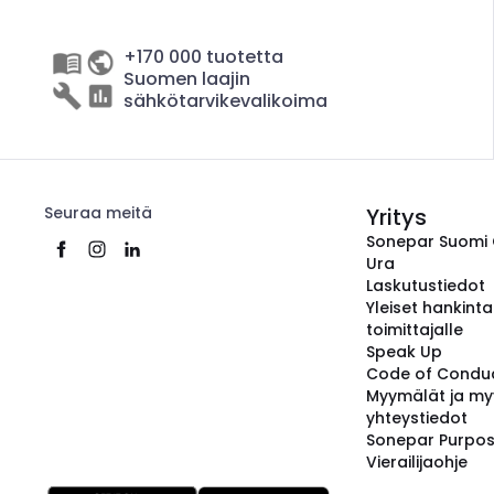
+170 000 tuotetta
Suomen laajin
sähkötarvikevalikoima
Seuraa meitä
Yritys
Sonepar Suomi
Ura
Laskutustiedot
Yleiset hankint
toimittajalle
Speak Up
Code of Condu
Myymälät ja my
yhteystiedot
Sonepar Purpo
Vierailijaohje