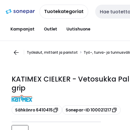
Siirry
Siirry
navigointiin
sisältöön
Tuotekategoriat
Haku
Kampanjat
Outlet
Uutishuone
Työkalut, mittarit ja paristot
Työ-, turva- ja tunnusväl
KATIMEX CIELKER - Vetosukka Pal
grip
Kopioi
Kopioi
Sähkönro 6410415
Sonepar-ID 100021217