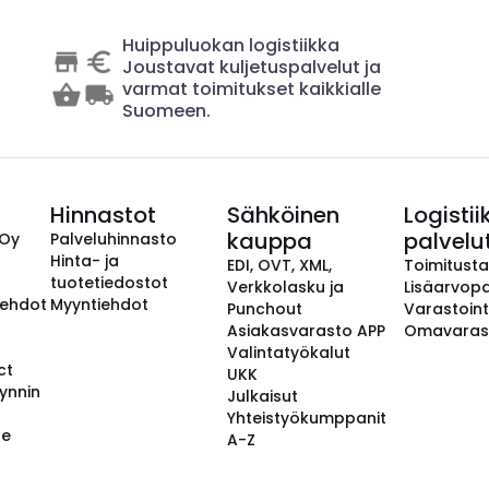
Huippuluokan logistiikka
Joustavat kuljetuspalvelut ja
varmat toimitukset kaikkialle
Suomeen.
Hinnastot
Sähköinen
Logistii
kauppa
palvelu
 Oy
Palveluhinnasto
Hinta- ja
EDI, OVT, XML,
Toimitust
tuotetiedostot
Verkkolasku ja
Lisäarvopa
aehdot
Myyntiehdot
Punchout
Varastoint
Asiakasvarasto APP
Omavaras
Valintatyökalut
ct
UKK
ynnin
Julkaisut
Yhteistyökumppanit
se
A-Z