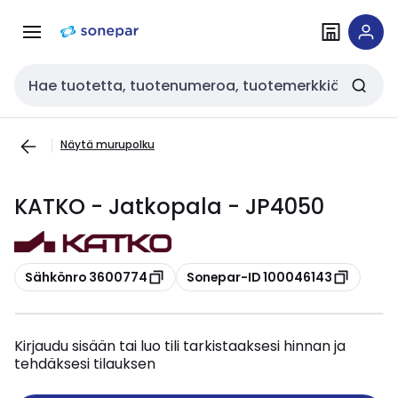
Siirry
Siirry
navigointiin
sisältöön
Haku
Näytä murupolku
KATKO - Jatkopala - JP4050
Kopioi
Kopioi
Sähkönro 3600774
Sonepar-ID 100046143
Kirjaudu sisään tai luo tili tarkistaaksesi hinnan ja
tehdäksesi tilauksen