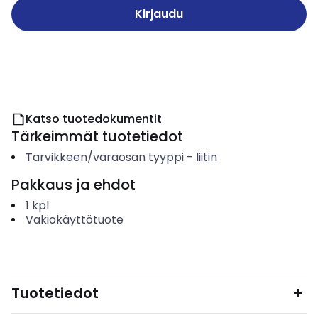
Kirjaudu
Katso tuotedokumentit
Tärkeimmät tuotetiedot
Tarvikkeen/varaosan tyyppi
-
liitin
Pakkaus ja ehdot
1
kpl
Vakiokäyttötuote
Tuotetiedot