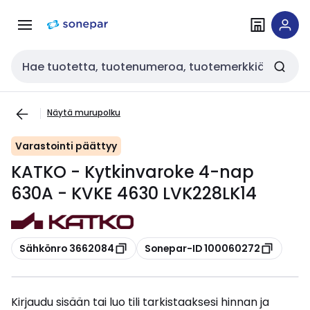
Siirry
Siirry
navigointiin
sisältöön
Haku
Näytä murupolku
Varastointi päättyy
KATKO - Kytkinvaroke 4-nap
630A - KVKE 4630 LVK228LK14
Kopioi
Kopioi
Sähkönro 3662084
Sonepar-ID 100060272
Kirjaudu sisään tai luo tili tarkistaaksesi hinnan ja