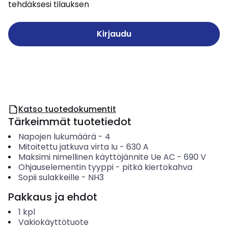
tehdäksesi tilauksen
Kirjaudu
Katso tuotedokumentit
Tärkeimmät tuotetiedot
Napojen lukumäärä
-
4
Mitoitettu jatkuva virta Iu
-
630
A
Maksimi nimellinen käyttöjännite Ue AC
-
690
V
Ohjauselementin tyyppi
-
pitkä kiertokahva
Sopii sulakkeille
-
NH3
Pakkaus ja ehdot
1
kpl
Vakiokäyttötuote